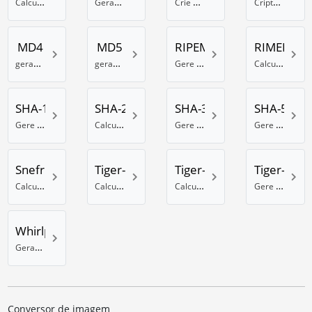
Calcule somas de verificação CRC-32B online
Gerador de hash DES online
Crie um hash GOST online
Criptografe dados com o algoritmo de hash Haval-128
MD4
MD5
RIPEMD-28
RIMED-16
gerador de MD4 online
gerador de hash MD5
Gere hash RIPEMD de 128 bits
Calcule um hash RIPEMD-160
SHA-1
SHA-256
SHA-384
SHA-512
Gere um hash SHA-1
Calcule um hash SHA com 256 bits
Gere um hash SHA com 384 bits
Gere um hash SHA com 512 bits
Snefru
Tiger-128
Tiger-160
Tiger-192
Calcule um hash Snefru
Calculadora de hash Tiger usando 128 bits
Calculadora de hash Tiger 160 Bit
Gere um hash Tiger com 192 bits
Whirlpool
Gerador de Whirlpool hash online
Conversor de imagem